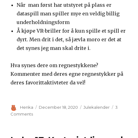
Når man først har utstyret på plass er
dataspill man spiller mye en veldig billig
underholdningsform
Å kjøpe VR-briller for å kun spille et spill er
dyrt. Men drit i det, så jævla moro er det at
det synes jeg man skal drite i.
Hva synes dere om regnestykkene?
Kommenter med deres egne regnestykker på
deres favorittaktivteter da vel!
Author
Posted
Categories
Henka
December 18, 2020
Julekalender
3
on
on
Comments
Luke
18:
La