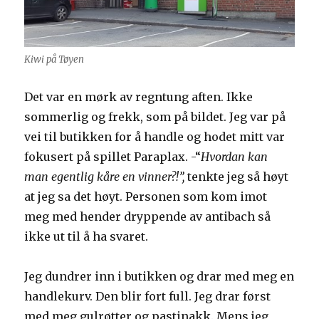
Kiwi på Tøyen
Det var en mørk av regntung aften. Ikke
sommerlig og frekk, som på bildet. Jeg var på
vei til butikken for å handle og hodet mitt var
fokusert på spillet Paraplax. -“
Hvordan kan
man egentlig kåre en vinner?!”,
tenkte jeg så høyt
at jeg sa det høyt. Personen som kom imot
meg med hender dryppende av antibach så
ikke ut til å ha svaret.
Jeg dundrer inn i butikken og drar med meg en
handlekurv. Den blir fort full. Jeg drar først
med meg gulrøtter og pastinakk. Mens jeg