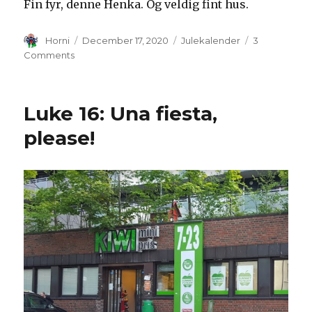
Fin fyr, denne Henka. Og veldig fint hus.
Author
Posted
Categories
Horni
December 17, 2020
Julekalender
3
on
on
Comments
Luke
17:
Kortreist
Luke 16: Una fiesta,
liv
med
please!
Henkstjerne
Høvsson