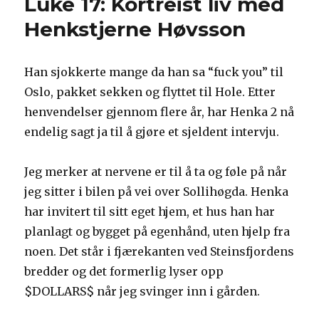
Luke 17: Kortreist liv med
oss
regne
Henkstjerne Høvsson
på
det!
Han sjokkerte mange da han sa “fuck you” til
Oslo, pakket sekken og flyttet til Hole. Etter
henvendelser gjennom flere år, har Henka 2 nå
endelig sagt ja til å gjøre et sjeldent intervju.
Jeg merker at nervene er til å ta og føle på når
jeg sitter i bilen på vei over Sollihøgda. Henka
har invitert til sitt eget hjem, et hus han har
planlagt og bygget på egenhånd, uten hjelp fra
noen. Det står i fjærekanten ved Steinsfjordens
bredder og det formerlig lyser opp
$DOLLARS$ når jeg svinger inn i gården.