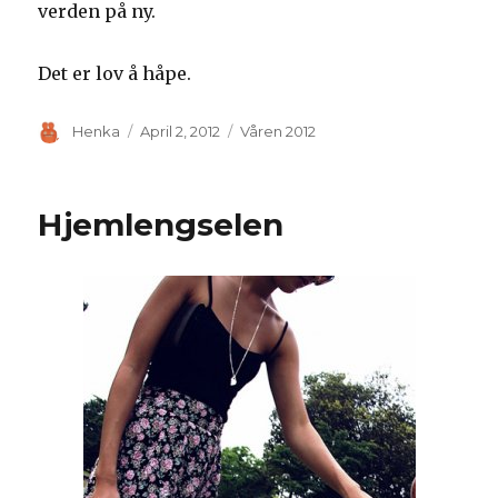
verden på ny.
Det er lov å håpe.
Author
Posted
Categories
Henka
April 2, 2012
Våren 2012
on
Hjemlengselen