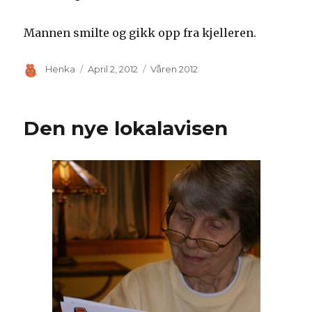
Mannen smilte og gikk opp fra kjelleren.
Author
Posted
Categories
Henka
April 2, 2012
Våren 2012
on
Den nye lokalavisen