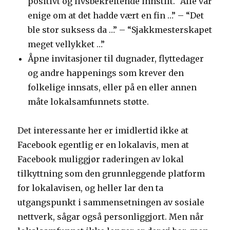
positivt og livsbekreftende innstilt. “Alle var
enige om at det hadde vært en fin …” – “Det
ble stor suksess da …” – “Sjakkmesterskapet
meget vellykket …”
Åpne invitasjoner til dugnader, flyttedager
og andre happenings som krever den
folkelige innsats, eller på en eller annen
måte lokalsamfunnets støtte.
Det interessante her er imidlertid ikke at
Facebook egentlig er en lokalavis, men at
Facebook muliggjør raderingen av lokal
tilkyttning som den grunnleggende platform
for lokalavisen, og heller lar den ta
utgangspunkt i sammensetningen av sosiale
nettverk, sågar også personliggjort. Men når