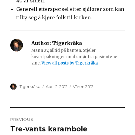
40 år siden.
Generell etterspørsel etter sjåfører som kan
tilby seg å kjøre folk til kirken.
Author:
Tigerkråka
Mann 27, alltid på kanten. Stjeler
kuvertpakninger med smør fra pasientene
sine.
View all posts by Tigerkråka
Author
Posted
Categories
Tigerkråka
April 2, 2012
Våren 2012
on
Post
PREVIOUS
navigation
Tre-vants karambole
Previous