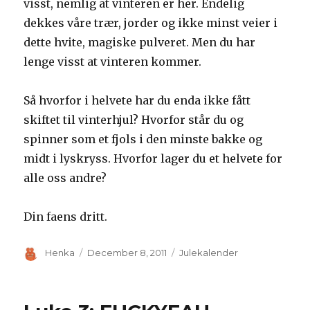
visst, nemlig at vinteren er her. Endelig
dekkes våre trær, jorder og ikke minst veier i
dette hvite, magiske pulveret. Men du har
lenge visst at vinteren kommer.
Så hvorfor i helvete har du enda ikke fått
skiftet til vinterhjul? Hvorfor står du og
spinner som et fjols i den minste bakke og
midt i lyskryss. Hvorfor lager du et helvete for
alle oss andre?
Din faens dritt.
Author
Posted
Categories
Henka
December 8, 2011
Julekalender
on