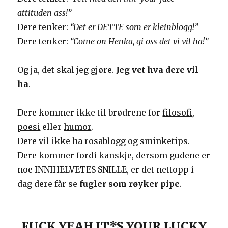
attituden ass!”
Dere tenker:
“Det er DETTE som er kleinblogg!”
Dere tenker:
“Come on Henka, gi oss det vi vil ha!”
Og ja, det skal jeg gjøre.
Jeg vet hva dere vil
ha
.
Dere kommer ikke til brødrene for
filosofi
,
poesi
eller
humor
.
Dere vil ikke ha
rosablogg
og
sminketips
.
Dere kommer fordi kanskje, dersom gudene er
noe INNIHELVETES SNILLE, er det nettopp i
dag dere får se
fugler som røyker pipe
.
FUCK YEAH IT*S YOUR LUCKY