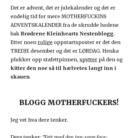
Det er advent, det er julekalender og det er
endelig tid for mere MOTHERFUCKINS
ADVENTSKALENDER fra de skrudde hodene
bak
Brødrene Kleinhearts Nestenblogg
.
Etter noen
rolige
oppstartsposter er det den
TREDJE desember og det er LØRDAG. Henka
plukker opp stafettpinnen,
spytter
på den og
kitter den noe så til hælvetes langt inn i
skauen
.
BLOGG MOTHERFUCKERS!
Jeg vet hva dere tenker.
Dere tenker:
“Fett med den inn-your-face-