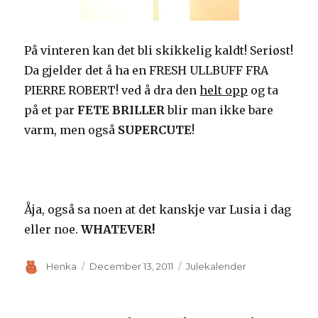
På vinteren kan det bli skikkelig kaldt! Seriøst!
Da gjelder det å ha en FRESH ULLBUFF FRA
PIERRE ROBERT! ved å dra den
helt opp
og ta
på et par
FETE BRILLER
blir man ikke bare
varm, men også
SUPERCUTE
!
Åja, også sa noen at det kanskje var Lusia i dag
eller noe.
WHATEVER!
Author
Posted
Categories
Henka
December 13, 2011
Julekalender
on