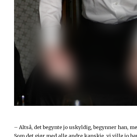
– Altså, det begynte jo uskyldig, begynner han, 
Som det gjør med alle andre kanskje, vi ville jo 