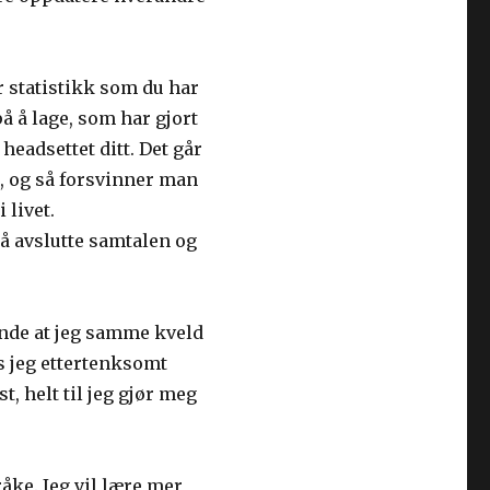
er statistikk som du har
på å lage, som har gjort
 headsettet ditt. Det går
er, og så forsvinner man
 livet.
å avslutte samtalen og
ende at jeg samme kveld
s jeg ettertenksomt
t, helt til jeg gjør meg
åke. Jeg vil lære mer