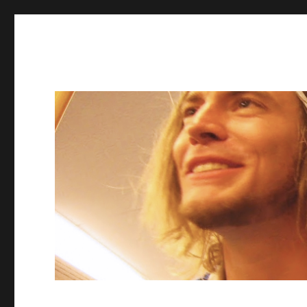
Kleinheart 2
Brødrene Kleinhearts Livsstilsmagasin for Æventyrere