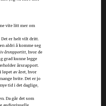
rne vite litt mer om
et er helt vilt dritt.
ten aldri å komme seg
iv årsrapportitt
, hvor de
lig grad kunne legge
 avholder årsrapport.
 løpet av året, hvor
ange hvite. Det er jo
ye tid i det daglige,
en. Da går det som
re audiovisuelle