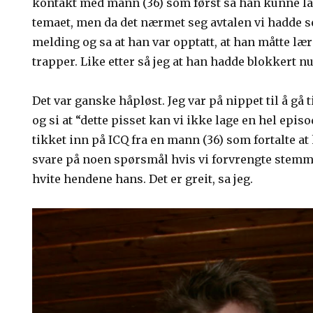
kontakt med mann (36) som først sa han kunne la
temaet, men da det nærmet seg avtalen vi hadde s
melding og sa at han var opptatt, at han måtte lære
trapper. Like etter så jeg at han hadde blokkert 
Det var ganske håpløst. Jeg var på nippet til å gå 
og si at “dette pisset kan vi ikke lage en hel epi
tikket inn på ICQ fra en mann (36) som fortalte a
svare på noen spørsmål hvis vi forvrengte stemm
hvite hendene hans. Det er greit, sa jeg.