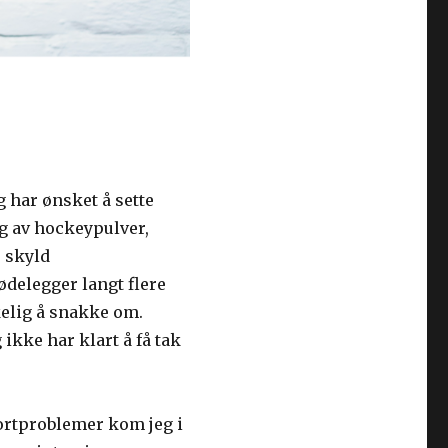
eg har ønsket å sette
ng av hockeypulver,
s skyld
ødelegger langt flere
kelig å snakke om.
 ikke har klart å få tak
ortproblemer kom jeg i