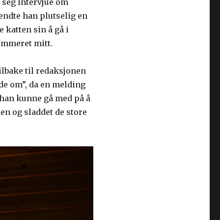
 seg intervjue om
endte han plutselig en
 katten sin å gå i
nummeret mitt.
tilbake til redaksjonen
sode om”, da en melding
t han kunne gå med på å
en og sladdet de store