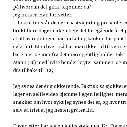
på hvordan det gikk, skjønner du?
Jeg nikker. Han fortsetter.
– Like etter står du der i bastskjørt og presenter
brukt flere dager i uken hele det foregående året 
at alt av regninger har forfalt og banken tar pant i
sykt fort. Etterhvert så har man ikke tid til venn
bare mer og mer fra det man egentlig holder tak i i
Mann (36) med hvite hender bryter sammen, og m
dra tilbake til ICQ.
Jeg synes det er sjokkerende. Faktisk så sjokker
lager en selfievideo hjemme i egen leilighet, men
snakker om hvor sykt jeg synes det er, og hvor tris
selv så trist at jeg nesten gråter litt.
Dagen etter har jeg en kaffeavtale med Dr. Tigerkr