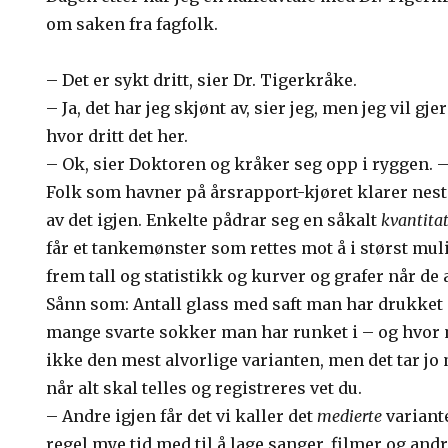
om saken fra fagfolk.
– Det er sykt dritt, sier Dr. Tigerkråke.
– Ja, det har jeg skjønt av, sier jeg, men jeg vil gje
hvor dritt det her.
– Ok, sier Doktoren og kråker seg opp i ryggen. – D
Folk som havner på årsrapport-kjøret klarer nes
av det igjen. Enkelte pådrar seg en såkalt
kvantitat
får et tankemønster som rettes mot å i størst mu
frem tall og statistikk og kurver og grafer når de
Sånn som: Antall glass med saft man har drukket i
mange svarte sokker man har runket i – og hvor m
ikke den mest alvorlige varianten, men det tar jo m
når alt skal telles og registreres vet du.
– Andre igjen får det vi kaller det
medierte
variant
regel mye tid med til å lage sanger, filmer og and