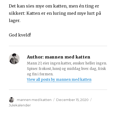
Det kan sies mye om katten, men én ting er
sikkert: Katten er en luring med mye lurt på
lager.
God kveld!
Author:
mannen med katten
Mann 27, eier ingen katter, ønsker heller ingen.
Spiser frokost, lunsj og middag hver dag, frisk
og fin i formen.
View all posts by mannen med katten
Author
Posted
Categories
mannen med katten
December 15, 2020
on
Julekalender