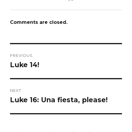
Comments are closed.
Post
PREVIOUS
navigation
Luke 14!
Previous
post:
NEXT
Luke 16: Una fiesta, please!
Next
post: