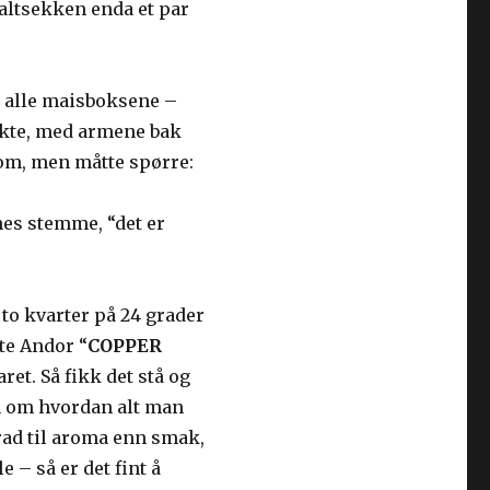
maltsekken enda et par
p alle maisboksene –
ekte, med armene bak
t om, men måtte spørre:
es stemme, “det er
to kvarter på 24 grader
pte Andor “
COPPER
et. Så fikk det stå og
on om hvordan alt man
grad til aroma enn smak,
e – så er det fint å