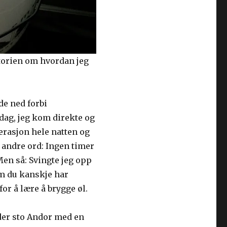
istorien om hvordan jeg
de ned forbi
ddag, jeg kom direkte og
perasjon hele natten og
 andre ord: Ingen timer
Men så: Svingte jeg opp
m du kanskje har
for å lære å brygge øl.
 der sto Andor med en