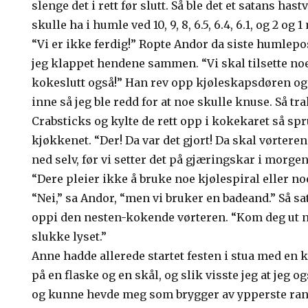
slenge det i rett før slutt. Så ble det et satans ha
skulle ha i humle ved 10, 9, 8, 6.5, 6.4, 6.1, og 2 og 
“Vi er ikke ferdig!” Ropte Andor da siste humlepo
jeg klappet hendene sammen. “Vi skal tilsette no
kokeslutt også!” Han rev opp kjøleskapsdøren og
inne så jeg ble redd for at noe skulle knuse. Så tr
Crabsticks og kylte de rett opp i kokekaret så spr
kjøkkenet. “Der! Da var det gjort! Da skal vørteren
ned selv, før vi setter det på gjæringskar i morge
“Dere pleier ikke å bruke noe kjølespiral eller noe
“Nei,” sa Andor, “men vi bruker en badeand.” Så s
oppi den nesten-kokende vørteren. “Kom deg ut nå
slukke lyset.”
Anne hadde allerede startet festen i stua med en ka
på en flaske og en skål, og slik visste jeg at jeg o
og kunne hevde meg som brygger av ypperste ran