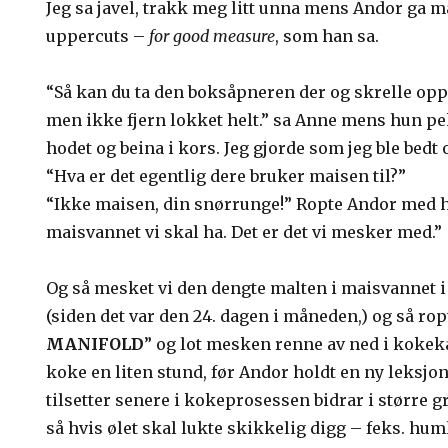
Jeg sa javel, trakk meg litt unna mens Andor ga 
uppercuts –
for good measure
, som han sa.
“Så kan du ta den boksåpneren der og skrelle op
men ikke fjern lokket helt.” sa Anne mens hun p
hodet og beina i kors. Jeg gjorde som jeg ble bed
“Hva er det egentlig dere bruker maisen til?”
“Ikke maisen, din snørrunge!” Ropte Andor med h
maisvannet vi skal ha. Det er det vi mesker med.”
Og så mesket vi den dengte malten i maisvannet i 
(siden det var den 24. dagen i måneden,) og så ro
MANIFOLD
” og lot mesken renne av ned i kokekar
koke en liten stund, før Andor holdt en ny leksj
tilsetter senere i kokeprosessen bidrar i større 
så hvis ølet skal lukte skikkelig digg – feks. huml