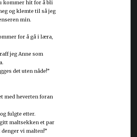
u kommer hit for å bli
eg og klemte til så jeg
genseren min.
kommer for å gå i læra,
traff jeg Anne som
a.
ygges det uten nåde!”
et med heverten foran
og fulgte etter.
 gitt maltsekken et par
t denger vi malten!”