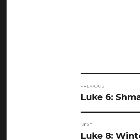
Post
PREVIOUS
navigation
Luke 6: Shm
Previous
post:
NEXT
Luke 8: Wint
Next