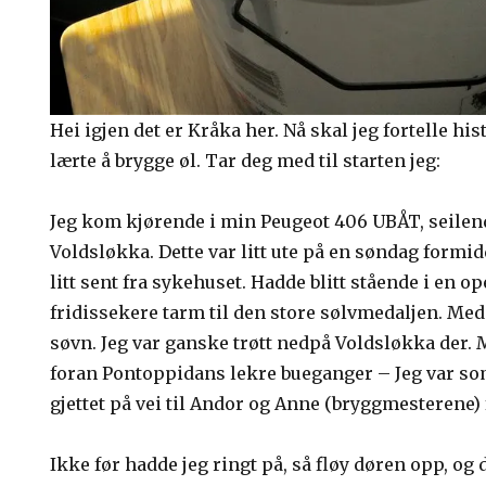
Hei igjen det er Kråka her. Nå skal jeg fortelle h
lærte å brygge øl. Tar deg med til starten jeg:
Jeg kom kjørende i min Peugeot 406 UBÅT, seilen
Voldsløkka. Dette var litt ute på en søndag formi
litt sent fra sykehuset. Hadde blitt stående i en o
fridissekere tarm til den store sølvmedaljen. Med
søvn. Jeg var ganske trøtt nedpå Voldsløkka der. 
foran Pontoppidans lekre bueganger – Jeg var so
gjettet på vei til Andor og Anne (bryggmesterene) 
Ikke før hadde jeg ringt på, så fløy døren opp, og