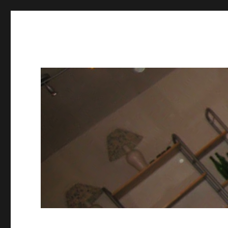
Kleinheart 2
Brødrene Kleinhearts Livsstilsmagasin for Æventyrere