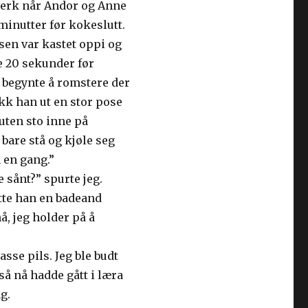
stverk når Andor og Anne
1 minutter før kokeslutt.
sen var kastet oppi og
e 20 sekunder før
 begynte å romstere der
akk han ut en stor pose
uten sto inne på
 bare stå og kjøle seg
n en gang.”
 sånt?” spurte jeg.
atte han en badeand
, jeg holder på å
sse pils. Jeg ble budt
gså nå hadde gått i læra
g.