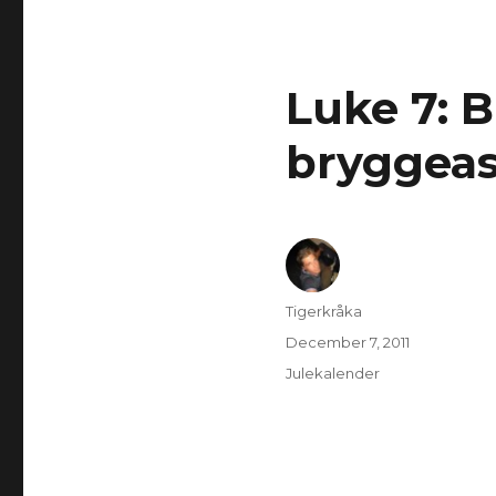
Luke 7: 
bryggeas
Author
Tigerkråka
Posted
December 7, 2011
on
Categories
Julekalender