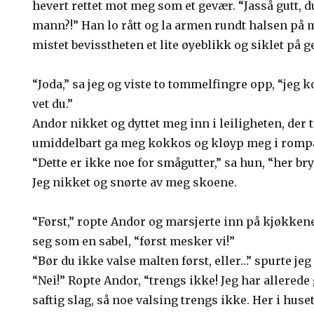
hevert rettet mot meg som et gevær. “Jasså gutt, d
mann?!” Han lo rått og la armen rundt halsen på m
mistet bevisstheten et lite øyeblikk og siklet på 
“Joda,” sa jeg og viste to tommelfingre opp, “jeg 
vet du.”
Andor nikket og dyttet meg inn i leiligheten, der 
umiddelbart ga meg kokkos og kløyp meg i romp
“Dette er ikke noe for smågutter,” sa hun, “her br
Jeg nikket og snørte av meg skoene.
“Først,” ropte Andor og marsjerte inn på kjøkken
seg som en sabel, “først mesker vi!”
“Bør du ikke valse malten først, eller…” spurte jeg 
“Nei!” Ropte Andor, “trengs ikke! Jeg har allerede
saftig slag, så noe valsing trengs ikke. Her i huse